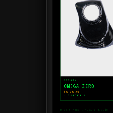
MRP-004
OMEGA ZERO
$33,333.00
> DISPONIBLE
© 2025 MOROPI MODA Y DISEÑO —