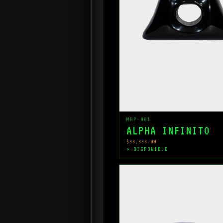
MRP-001
ALPHA INFINITO
$33,333.00
> DISPONIBLE