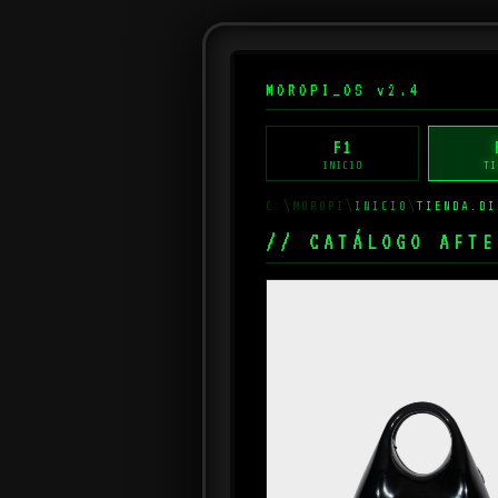
MOROPI_OS v2.4
F1
INICIO
TI
C:\MOROPI\
INICIO
\
TIENDA.DI
// CATÁLOGO AFTE