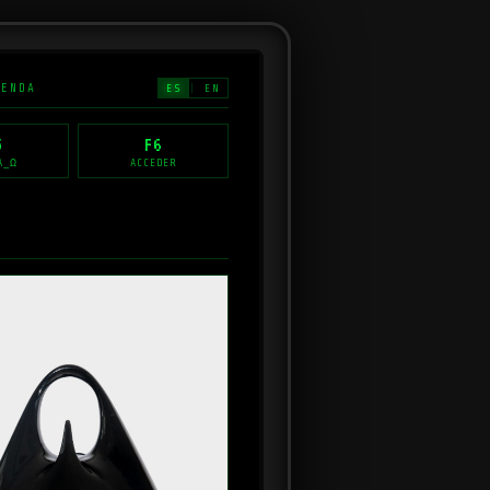
IENDA
ES
|
EN
5
F6
A_Ω
ACCEDER