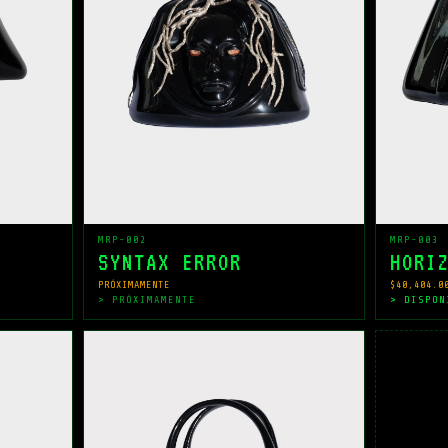
MRP-002
MRP-003
SYNTAX ERROR
HORI
PRÓXIMAMENTE
$40,404.0
> PRÓXIMAMENTE
> DISPON