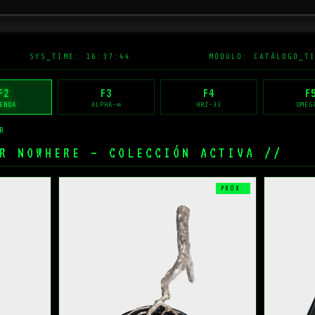
SYS_TIME: 16:37:44
MÓDULO: CATÁLOGO_T
F2
F3
F4
F
ENDA
ALPHA-∞
HRZ-33
OMEG
R
█
R NOWHERE — COLECCIÓN ACTIVA //
PRÓX.