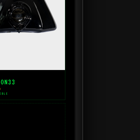
ZON33
0
IBLE