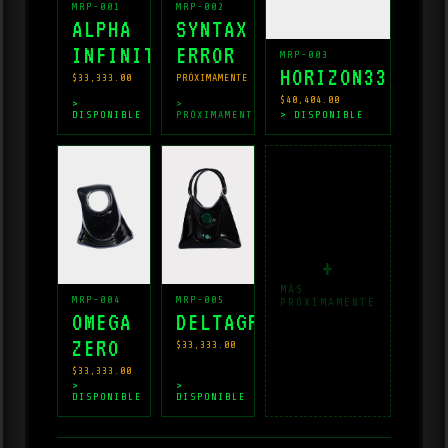
MRP-001
MRP-002
ALPHA
SYNTAX
INFINITO
ERROR
MRP-003
HORIZON33
$33,333.00
PRÓXIMAMENTE
$40,404.00
>
>
DISPONIBLE
PRÓXIMAMENTE
> DISPONIBLE
+
MÁS
MRP-004
MRP-005
PRÓXIMAMENTE
OMEGA
DELTAGREEN
ZERO
$33,333.00
$33,333.00
>
>
DISPONIBLE
DISPONIBLE