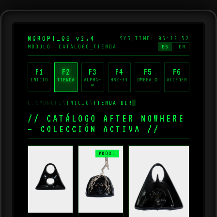
MOROPI_OS v2.4
SYS_TIME: 06:12:52
MÓDULO: CATÁLOGO_TIENDA
ES
|
EN
F1
F2
F3
F4
F5
F6
INICIO
TIENDA
ALPHA-
HRZ-33
OMEGA_Ω
ACCEDER
∞
C:\MOROPI\
INICIO
\
TIENDA.DIR
█
// CATÁLOGO AFTER NOWHERE
— COLECCIÓN ACTIVA //
PRÓX.